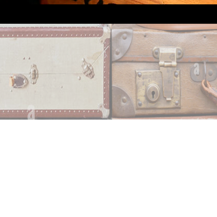
L
lespe