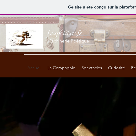
Ce site a été conçu sur la platefo
Lespetitszefs
Machinerie Poétique
Accueil
La Compagnie
Spectacles
Curiosité
Ré